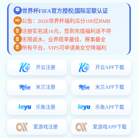
巴克利分析76人交易布朗获利乔治合同让球队未来五年
黯淡无光
2026-08-03
30 次浏览
马刺击败尼克斯终结季后赛连胜宇宙勇士延续15场胜利
纪录