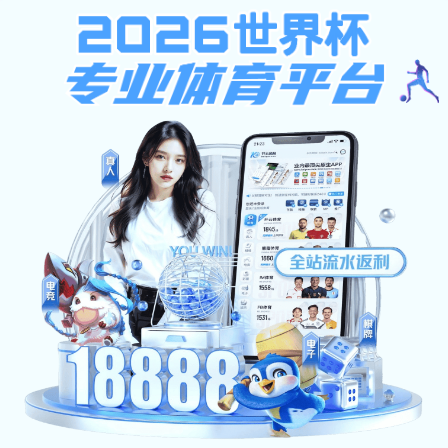
注册入口
首页
体育头条
全部
最新
热门
推荐