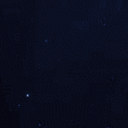
意甲球队换帅换高层仍在探讨国
近年来，意甲联赛在全球足坛的关注度
2026-07-09
名记透露乌度卡去年续约合同丰
本文围绕名记透露的消息展开，讨论了
2026-06-19
切尔西若任命阿隆索主帅需赋予
切尔西足球俱乐部在经历了多个赛季的
2026-06-13
乐鱼app登录入口