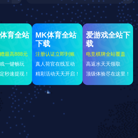
为了一个重要话题。随着赛季
，在国外联赛中，多支球队已
，包括意甲球队换帅原因、影
绩不佳时常促使俱乐部考虑更
如，当一位教练无法带领球队
术思路，但并非所有球员都能
团队需求的人选。这种频繁变