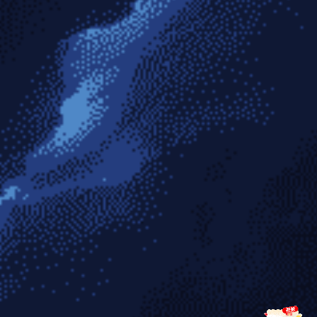
自身实力。在这些联赛中，各
地位。这样的策略不仅提升了
深度挖掘。他们通常不会只是关注
员来实现未来可持续发展。这
培养本土年轻球员来补充一线队
个国家足球生态变得更加健