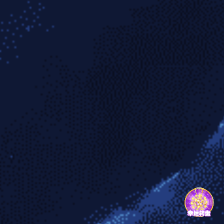
赞助商投资减少等，都可能使
重整旗鼓”已成为很多俱乐部的
会，使他们能够在顶级联赛中
格的教练相继入主，也丰富了
到球员之间的默契。而且，如
更替期间往往伴随着管理层的
高薪资。这就意味着即使短期