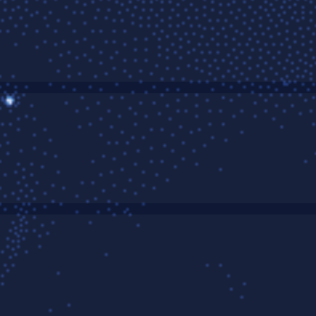
帅换高层仍在探讨国外球队已积极
2026-07-09 01:46
阅读 69 次