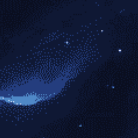
展望未来，意甲若想恢复昔
培养的支持力度，为他们提
市场竞争力。同时，也要平衡
另外，对于那些计划进行重
数、循序渐进，才能真正实
朝一夕之功，而是长期坚持
总结：
综上所述，目前意甲联盟中
因与影响。同时，相较于国
最终，通过借鉴国际先进经
依赖于良好的政策导向，也
分享到：