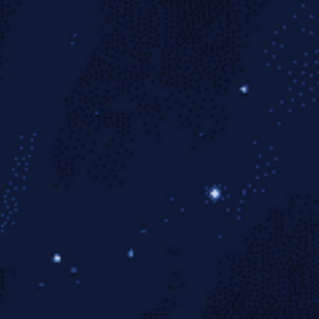
响意甲球队换帅的重要因素。例如，新冠疫情后经济状况波动、
从而需要通过更换高层来实现新的利润模式。在这种背景下，“
战
整体联赛格局产生了一定影响。一方面，这为新兴教头提供了机
一些老牌教练面临失业风险，加剧了行业内竞争。此外，不同风
更多精彩比赛。
也带来了不少挑战。首先是团队氛围的问题，频繁更迭难免影响
磨合阵容，那么即便是优秀的战术思想也很难落地生根。此外，
个俱乐部经营上的复杂性。
乐部在解雇旧任主帅时需支付高额赔偿，而新任主帅通常要求较
局势，但从长远看却可能加重财务负担，因此必须谨慎决策。