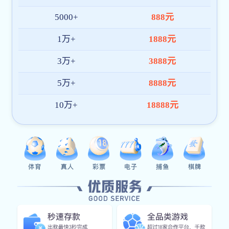
这种情况使得球员们无法有效地发挥出自己的优势。
此外，在比赛过程中，对手的战术变化往往会影响到比赛走
势。蒂特承认，当面对不同风格的球队时，他未能做出快速
而有效的反应。这种缺乏灵活性的战术思维，使得巴西队在
一些关键场次中显得被动。
整体而言，合理的战术安排能够激发球员潜力，但如果教练
无法准确判断形势并进行调整，那么即便拥有优秀球员，也
难以取得理想结果。因此，蒂特对此深感遗憾，并希望未来
能够更好地把握这一点。
2、心理建设与情绪管理
心理素质对于运动员来说至关重要。在高水平比赛中，压力
和紧张感常常会影响到球员的表现。蒂特认为，上届世界杯
期间，球队在心理建设方面存在不足。在面对强敌或处于逆