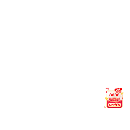
争议判罚可能直接导致比分变化，使得原本有机会翻盘的局
面瞬间改变。而这些不可控因素则让球队更加难以找到合适
的方法去迎接挑战。
Tit强调要正视这些外部变量，并寻求相应措施去适应它们，
为今后的赛事做好充分准备，以减少潜在的不确定性对球队
带来的负面影响。
总结：
Tit回顾上届世界杯所遭遇的不幸，不仅反映出了个人对于自
己执教工作的深刻反思，同时也揭示了一个足球团队所需面
对多元复杂的问题。从战术安排到心理建设，再到技术层面
的不足以及外部不可控因素，各个方面都是需要认真考量与
改进之处。
展望未来，希望通过这次回顾与反思，不仅能够帮助巴西国
家队汲取经验，更能够为其他足球团队提供借鉴，使他们能