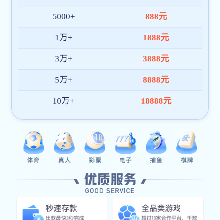
成为球队中不可或缺的一员，在关键时刻总能挺身而出，为
球队贡献进球和助攻。他在比赛中的稳定发挥，使得外界开
始重新审视他的市场价值。
此外，梅努年轻且具备成长空间，这也是他被高估的重要原
因之一。许多专家认为，他还有很大的提升潜力，如果继续
保持这样的状态，有望成为欧洲顶级球员。因此，不同于一
些已经达到巅峰状态的球员，梅努被看作是一笔“未来投
资”，这也为他的身价提供了更高的上限。
总之，梅努在场上的表现以及其潜力都是决定他是否能以
6500万、7000万或7500万欧元成交的重要因素之一。各家
俱乐部都希望通过引入这样一名有潜力且实力出众的球员，
以增强自己的竞争力。
2、市场环境与比较分析