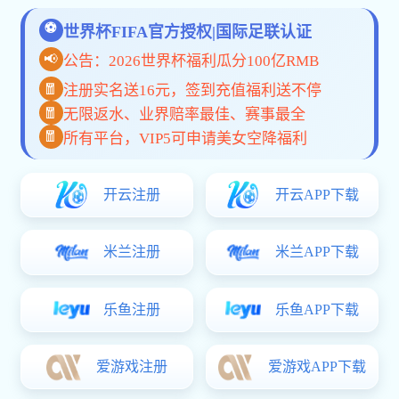
下载APP
德转预热梅努身价悬念揭晓究竟是6500
万7000万还是7500万欧元
2026-06-26 06:14
阅读 63 次