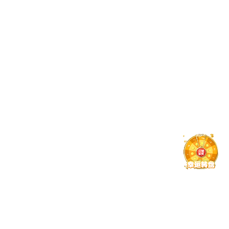
3、俱乐部财务与战略考量
除了个人表现外，俱乐部自身的经济状况也是决定转会价格
的重要因素。如果一家俱乐部面临财政压力，那么他们可能
倾向于出售一些高价值资产，包括像梅努这样的关键球员。
然而，相反，如果俱乐部财务状况良好，并具有雄厚资金实
力，他们则很可能选择保留核心阵容，从而抬高交易价格。
此外，俱乐部对于未来发展的战略规划也至关重要。有些球
队正在重建阶段，需要依靠新鲜血液来提升竞争力，因此他
们愿意支付更高价格，以确保能够得到最优秀的人才。而若
某个球队刚经历了一场大规模引援，他们可能不会急于再次
投入巨额资金进行交易，这样便会限制对梅努等候选人的报
价范围。
因此，在考虑到这些因素后，可以说，无论是6500万、7000
万还是7500万欧元，都不是简单的数据，而是涉及到多方面