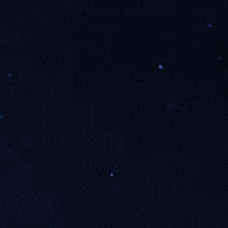
下一篇
U16男足征战兴泰杯呼和浩特国际