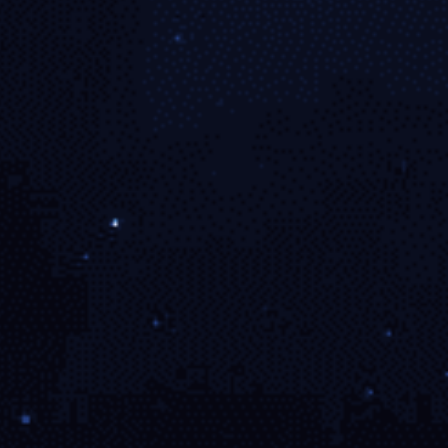
意大利国家队近期面临阵容调整的重大
2026-06-17
马刺击败尼克斯终结季后赛连胜
在最新的NBA比赛中，马刺队击败尼
2026-08-01
乐鱼app登录入口
乐鱼app登录入口官方网站
定
【KY1.AC】官网认证:手机版、app下
载、登录入口、官方网站、网页版、
supp
平台、网址、地址、注册、娱乐，乐
鱼app登录入口(中国)官方网站欢迎大
家选择真正的官方通道，同时我们提