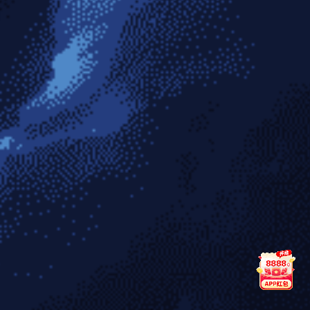
比赛竞争性。
体表现。在这样的背景下，引
防守质量。
将不仅负责扑救，还承担着组
前场进攻创造更多机会。
他将在训练和比赛中逐渐融入
门将，从而为南安普敦争取更
人物，为自己的职业生涯开辟
，与团队共同成长，我们相信