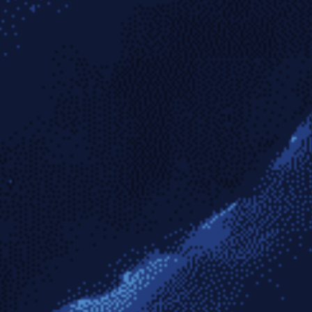
出他们对佩雷茨能力的认可和期
在拜仁还是外租期间，都具备
队友们的一致好评。
验，不断提升自己的技术水平
队贡献关键扑救。
，他将成为英超联赛中的顶尖
年才俊并不足以确保球队稳