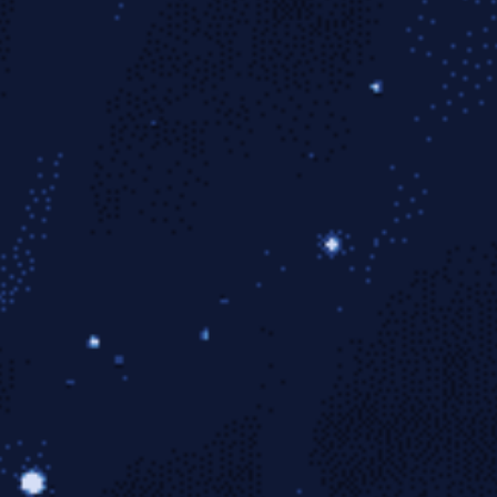
0万欧元的转会费对于南安普顿来说相对合理，这笔费用也显示
双方需求，又具有实际可行性。
表现评估
门员，佩雷茨在过去几个赛季中展现出了不俗的实力。他无论是
置感。此外，他在比赛中的冷静决策和果断扑救也赢得了教练及
过多场重要赛事，其中不乏对抗激烈的比赛。他通过这些实战经
地适应各类比赛环境。在面对压力时，他仍然能保持镇定，为球
不可忽视。许多专业人士认为，只要给他足够的发展空间和时间
安普顿，不仅是为了当前需要，更是为了长远发展。
略需求
来注重青训体系和年轻球员的发展，但他们也意识到，仅依靠青