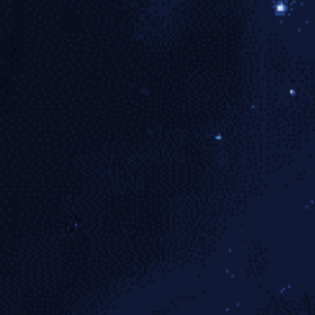
定。因此，在阵容建设上，
随着新赛季临近，球队管理
入佩雷茨显得尤为重要。他
此外，通过这笔交易，南安
织进攻的重要角色。佩雷兹
4、未来展望与
随着佩雷茨正式加入南安普
球队，并不断提高自身竞技
从短期来看，如果佩雷茨能
多胜利。而从长期来看，如
更宽广的道路。
总之，佩雷兹加盟后的表现