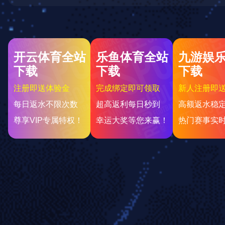
首页
体育头条
正
近日，南安普顿足球俱乐部
转会费为800万欧元，佩雷
茨的加盟，将为南安普顿的
雷茨的个人表现、南安普顿
1、转会背景分
此次南安普顿买断佩雷茨，
尔等顶级门将占据主力，因
在拜仁站稳脚跟。
其次，南安普顿正处于重建
高水平球员来增强队伍深度