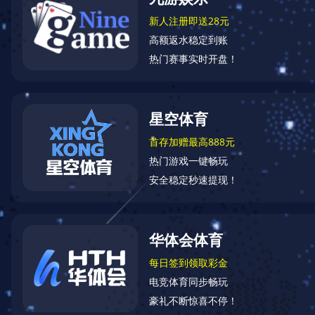
南安普顿正