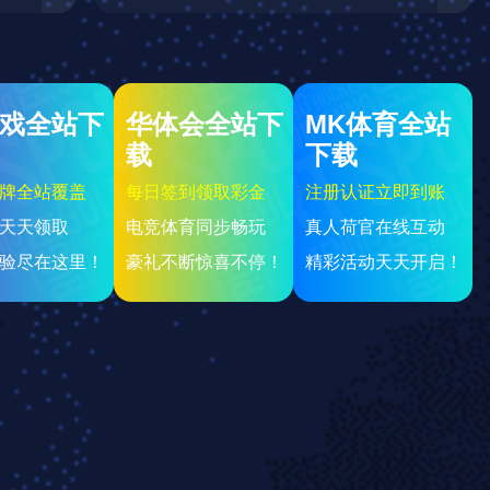
。根据转会报道，此次交易的
，也在媒体上引发了热议。佩雷
争力。本文将从转会背景、佩
上的选择越来越多，加上诺伊
以积累比赛经验，但始终未能
不稳定后，他们希望通过引进
人选。