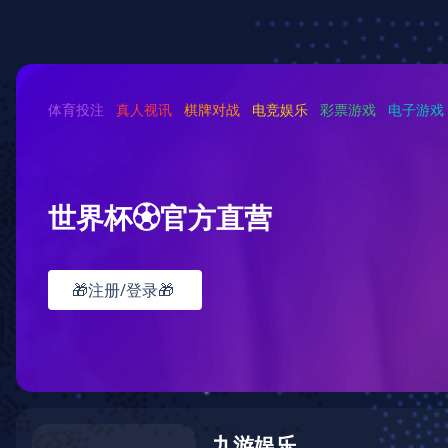
乐鱼A
连接你的赛事视野，打造