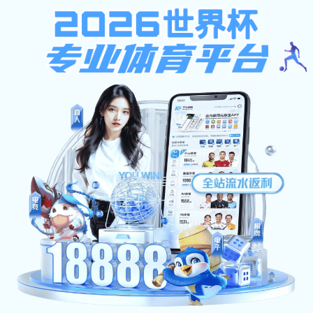
注册入口
乐鱼APP登录入口
· 体育观
看更便捷
连接你的赛事视野，打造球迷专属的数字主场。
乐鱼app
登录入口网页版
提供多终端支持、高清视频、 实时比分与
赛事推荐，让你随时随地畅享体育内容。
网页端入口