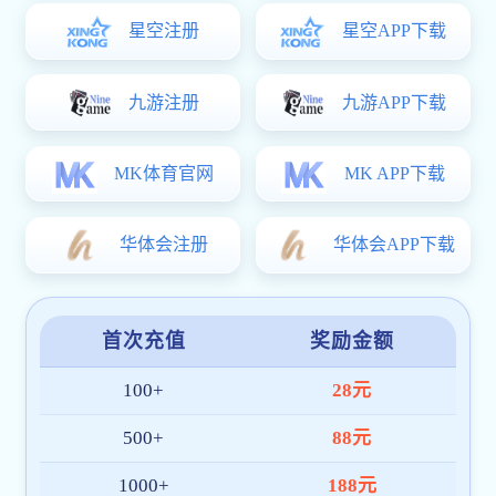
首页
体育头条
正文
在最近的一场英超联赛中，切尔西队与对手的较量引发了一
场不小的判罚风波，其中古斯托本的表现尤为引人注目。在
比赛的关键时刻，他险些因犯规被红牌罚下，这一幕不仅震
惊了现场观众，也让球队面临巨大的压力。本文将从多个方
面详细解析这一事件，包括判罚争议的背景、古斯托本的表
现及其影响、媒体和球迷反应，以及未来可能带来的影响。
通过这些分析，读者将能更全面地理解这场比赛中的复杂情
况。
1、判罚争议的背景
在比赛开始之前，切尔西队就已经面临不少挑战，不仅是来
自对手，还有来自裁判的严格执法。在这样的情况下，任何
一个小细节都有可能影响到最终的结果。当天比赛中，双方