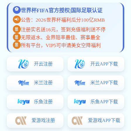
下载APP
切尔西遭遇判罚风波古斯托本险些红牌
离场的惊险时刻
2026-06-13 00:18
阅读 64 次