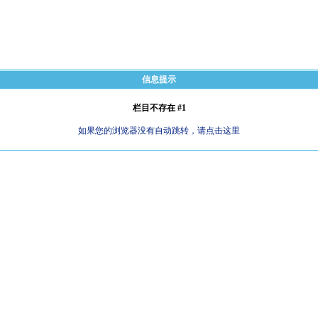
信息提示
栏目不存在 #1
如果您的浏览器没有自动跳转，请点击这里