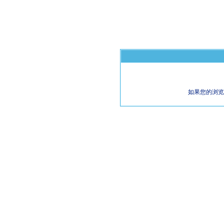
如果您的浏览