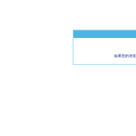
如果您的浏览